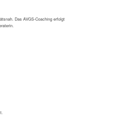
litätsnah. Das AVGS-Coaching erfolgt
raterin.
t.