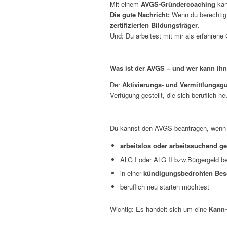
Mit einem
AVGS-Gründercoaching
kan
Die gute Nachricht:
Wenn du berechtigt
zertifizierten Bildungsträger
.
Und: Du arbeitest mit mir als erfahrene
Was ist der AVGS – und wer kann i
Der
Aktivierungs- und Vermittlungsg
Verfügung gestellt, die sich beruflich n
Du kannst den AVGS beantragen, wenn
arbeitslos oder arbeitssuchend g
ALG I oder ALG II bzw.Bürgergeld b
in einer
kündigungsbedrohten Bes
beruflich neu starten möchtest
Wichtig: Es handelt sich um eine
Kann-