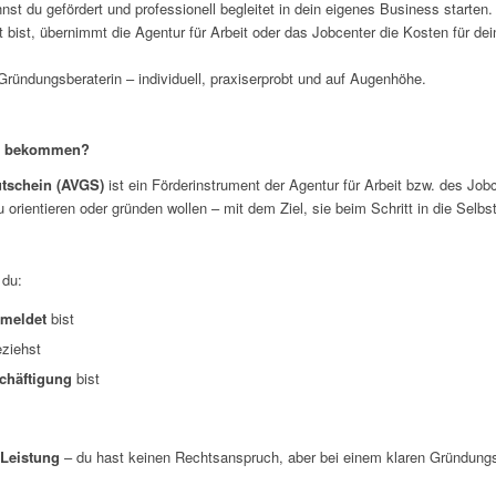
nst du gefördert und professionell begleitet in dein eigenes Business starten.
 bist, übernimmt die Agentur für Arbeit oder das Jobcenter die Kosten für d
 Gründungsberaterin – individuell, praxiserprobt und auf Augenhöhe.
hn bekommen?
utschein (AVGS)
ist ein Förderinstrument der Agentur für Arbeit bzw. des Jo
eu orientieren oder gründen wollen – mit dem Ziel, sie beim Schritt in die Selbs
 du:
emeldet
bist
eziehst
chäftigung
bist
Leistung
– du hast keinen Rechtsanspruch, aber bei einem klaren Gründun