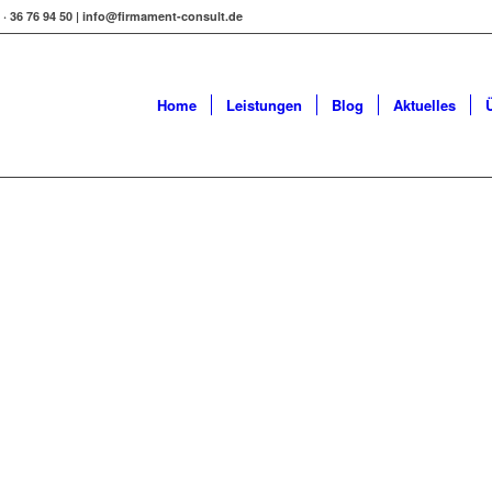
1 · 36 76 94 50 | info@firmament-consult.de
Home
Leistungen
Blog
Aktuelles
Ihren
aben und
tzen,
ffen,