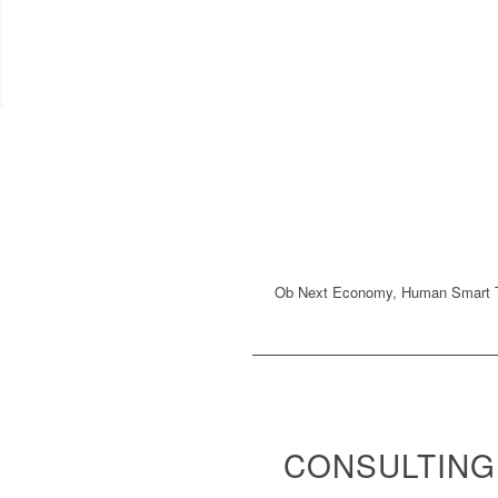
Ob Next Economy, Human Smart Tec
iStock.com/Stock-Datei-ID: 599112
CONSULTING