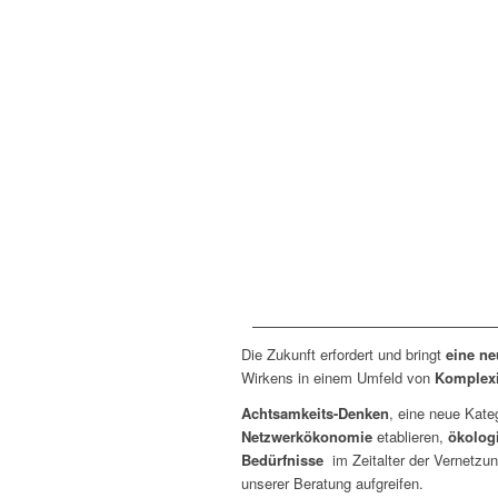
550
+
erfolgreiche Förderungen
Die Zukunft erfordert und bringt
eine ne
Wirkens in einem Umfeld von
Komplexi
Achtsamkeits-Denken
, eine neue Kat
Netzwerkökonomie
etablieren,
ökolog
Bedürfnisse
im Zeitalter der Vernetzu
unserer Beratung aufgreifen.