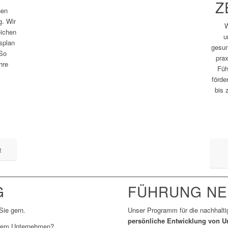
Z
nen
g. Wir
W
eichen
u
splan
gesun
 So
prax
hre
Füh
förd
bis 
t
G
FÜHRUNG NE
Sie gern.
Unser Programm für die nachhalt
persönliche Entwicklung von U
hrem Unternehmen?