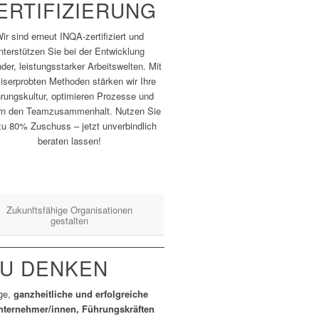
ERTIFIZIERUNG
ir sind erneut INQA-zertifiziert und
nterstützen Sie bei der Entwicklung
der, leistungsstarker Arbeitswelten. Mit
iserprobten Methoden stärken wir Ihre
rungskultur, optimieren Prozesse und
ern den Teamzusammenhalt. Nutzen Sie
zu 80% Zuschuss – jetzt unverbindlich
beraten lassen!
Zukunftsfähige Organisationen
gestalten
U DENKEN
ige,
ganzheitliche und erfolgreiche
nternehmer/innen, Führungskräften