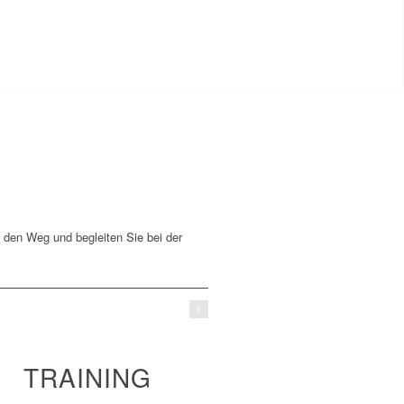
den Weg und begleiten Sie bei der
iStock.com/Stock-Datei-ID: 178754382
TRAINING