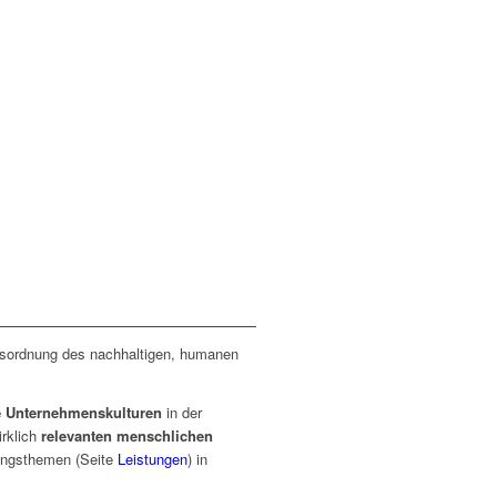
1
500
.
+
Workshops
tsordnung des nachhaltigen, humanen
e Unternehmenskulturen
in der
irklich
relevanten menschlichen
tungsthemen (Seite
Leistungen
) in