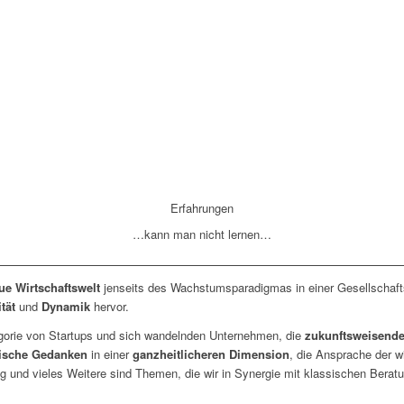
250
+
begleitete Existenzgründungen
Erfahrungen
…kann man nicht lernen…
ue Wirtschaftswelt
jenseits des Wachstumsparadigmas in einer Gesellschaf
tät
und
Dynamik
hervor.
egorie von Startups und sich wandelnden Unternehmen, die
zukunftsweisend
ische Gedanken
in einer
ganzheitlicheren Dimension
, die Ansprache der w
ng und vieles Weitere sind Themen, die wir in Synergie mit klassischen Bera