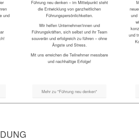
der
Führung neu denken – im Mittelpunkt
steht
M
hren
die Entwicklung von ganzheitlichen
neue
te und
Führungspersönlichkeiten.
und 
w
Wir helfen Unternehmer/innen und
konz
ar
Führungskräften, sich selbst und ihr Team
und t
ch!
souverän und erfolgreich zu führen – ohne
K
Ängste und Stress.
Mit uns erreichen die Teilnehmer messbare
und nachhaltige Erfolge!
Mehr zu "Führung neu denken"
NDUNG