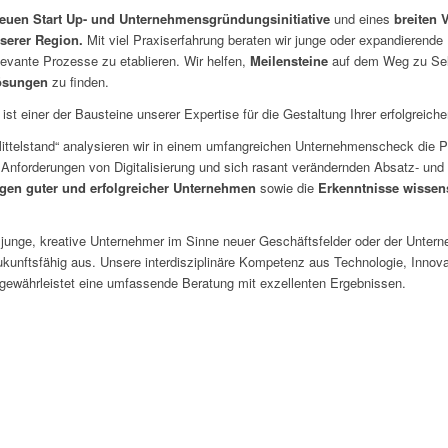
 neuen Start Up- und Unternehmensgründungsinitiative
und eines
breiten 
serer Region.
Mit viel Praxiserfahrung beraten wir junge oder expandierend
levante Prozesse zu etablieren. Wir helfen,
Meilensteine
auf dem Weg zu Sel
Lösungen
zu finden.
t einer der Bausteine unserer Expertise für die Gestaltung Ihrer erfolgreiche
e Mittelstand“ analysieren wir in einem umfangreichen Unternehmenscheck die 
 Anforderungen von Digitalisierung und sich rasant verändernden Absatz- un
gen guter und erfolgreicher Unternehmen
sowie die
Erkenntnisse wissen
d junge, kreative Unternehmer im Sinne neuer Geschäftsfelder oder der Unt
zukunftsfähig aus. Unsere interdisziplinäre Kompetenz aus Technologie, Inn
ewährleistet eine umfassende Beratung mit exzellenten Ergebnissen.