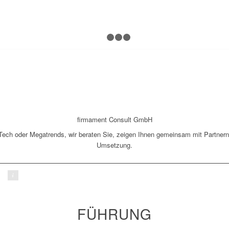
1
2
3
4
firmament Consult GmbH
h oder Megatrends, wir beraten Sie, zeigen Ihnen gemeinsam mit Partnern 
Umsetzung.
744
FÜHRUNG