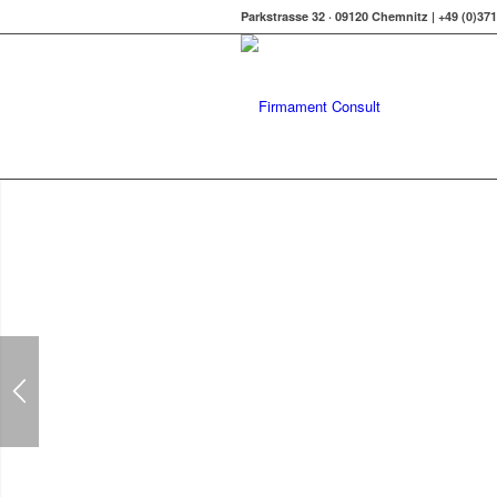
Parkstrasse 32 · 09120 Chemnitz | +49 (0)37
TRAINING
Wirksame Trainings und Workshops für 
Unternehmenserfolg! Grundsätze, Aufg
Werkzeuge wirksamer Führung Ziele se
Entscheidungen unter Unsicherheiten tre
Controlling…
JETZT MEHR ERFAHREN...